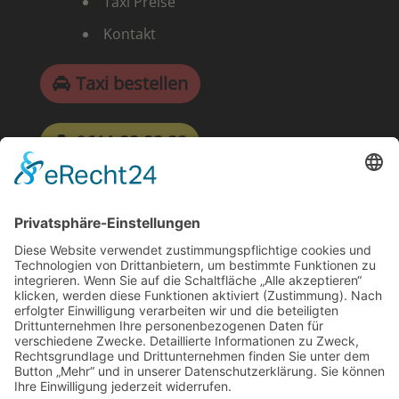
Taxi Preise
Kontakt
Taxi bestellen
0611 33 33 33
Verwaltung
Verwaltung:
Montag bis – Freitag
9:00 Uhr bis 15:00 Uhr
Telefon: 0611 30 25 20
E-Mail: wtz@taxiwiesbaden.de
Fax: 0611 3 75 75 77